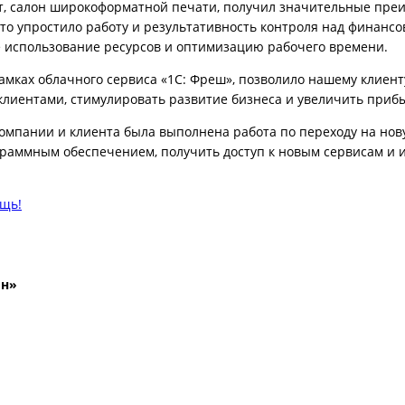
т, салон широкоформатной печати, получил значительные преим
то упростило работу и результативность контроля над финанс
е использование ресурсов и оптимизацию рабочего времени.
 рамках облачного сервиса «1С: Фреш», позволило нашему клиен
клиентами, стимулировать развитие бизнеса и увеличить приб
омпании и клиента была выполнена работа по переходу на нов
граммным обеспечением, получить доступ к новым сервисам и 
ощь!
йн»