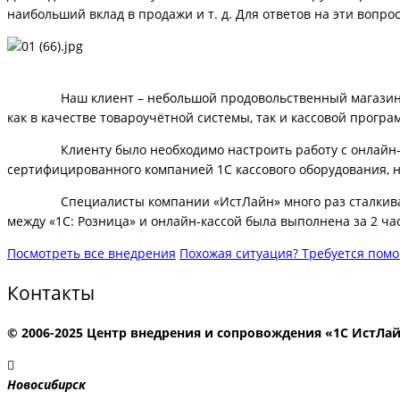
наибольший вклад в продажи и т. д. Для ответов на эти вопр
Наш клиент – небольшой продовольственный магазин, испол
как в качестве товароучётной системы, так и кассовой прогр
Клиенту было необходимо настроить работу с онлайн-кассо
сертифицированного компанией 1С кассового оборудования, не
Специалисты компании «ИстЛайн» много раз сталкивались
между «1С: Розница» и онлайн-кассой была выполнена за 2 ча
Посмотреть все внедрения
Похожая ситуация? Требуется пом
Контакты
© 2006-2025 Центр внедрения и сопровождения «1С ИстЛа
Новосибирск