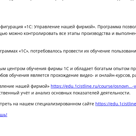
фигурация «1С: Управление нашей фирмой». Программа позвол
мощью можно контролировать все этапы производства и выполне
граммах «1С», потребовалось провести их обучение пользован
ным центром обучения фирмы 1С и обладает богатым опытом п
обов обучения является прохождение видео- и онлайн-курсов,
равление нашей фирмой»
https://edu.1cistline.ru/course/osnovn...-
твенный учёт и анализ основных показателей деятельности.
отреть на нашем специализированном сайте
https://edu.1cistline
ощь!