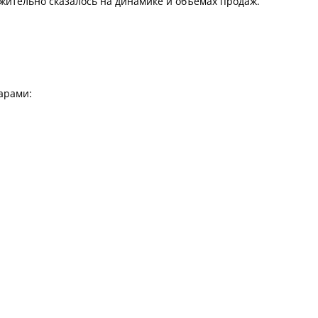
ожительно сказалось на динамике и объёмах продаж.
арами: