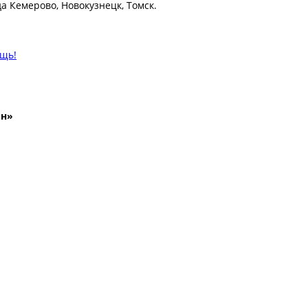
а Кемерово, Новокузнецк, Томск.
ощь!
йн»