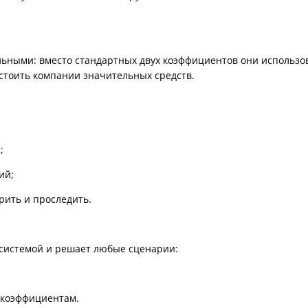
ными: вместо стандартных двух коэффициентов они использовал
стоить компании значительных средств.
;
ий;
ить и проследить.
 системой и решает любые сценарии:
коэффициентам.