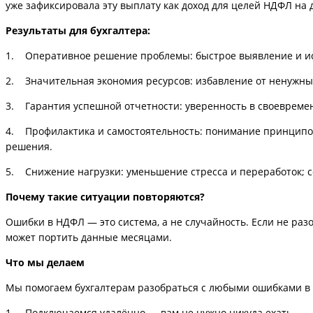
уже зафиксировала эту выплату как доход для целей НДФЛ на 
Результаты для бухгалтера:
1. Оперативное решение проблемы: быстрое выявление и ис
2. Значительная экономия ресурсов: избавление от ненужны
3. Гарантия успешной отчетности: уверенность в своевреме
4. Профилактика и самостоятельность: понимание принципов
решения.
5. Снижение нагрузки: уменьшение стресса и переработок; 
Почему такие ситуации повторяются?
Ошибки в НДФЛ — это система, а не случайность. Если не раз
может портить данные месяцами.
Что мы делаем
Мы помогаем бухгалтерам разобраться с любыми ошибками в 
1. Подключаемся удалённо — вам не нужно никуда ехать.