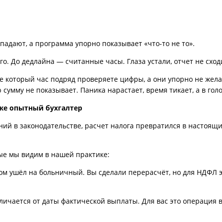
падают, а программа упорно показывает «что-то не то».
. До дедлайна — считанные часы. Глаза устали, отчет не сходит
же который час подряд проверяете цифры, а они упорно не жел
сумму не показывает. Паника нарастает, время тикает, а в голо
же опытный бухгалтер
й в законодательстве, расчет налога превратился в настоящий
ые мы видим в нашей практике:
ом ушёл на больничный. Вы сделали перерасчёт, но для НДФЛ э
чается от даты фактической выплаты. Для вас это операция в 